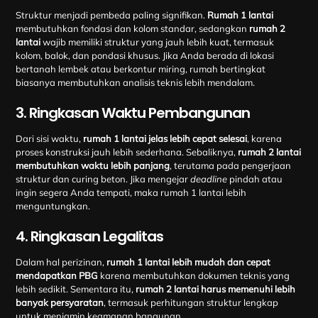
Struktur menjadi pembeda paling signifikan.
Rumah 1 lantai
membutuhkan fondasi dan kolom standar, sedangkan
rumah 2
lantai
wajib memiliki struktur yang jauh lebih kuat, termasuk
kolom, balok, dan pondasi khusus. Jika Anda berada di lokasi
bertanah lembek atau berkontur miring, rumah bertingkat
biasanya membutuhkan analisis teknis lebih mendalam.
3. Ringkasan Waktu Pembangunan
Dari sisi waktu,
rumah 1 lantai jelas lebih cepat selesai
, karena
proses konstruksi jauh lebih sederhana. Sebaliknya,
rumah 2 lantai
membutuhkan waktu lebih panjang
, terutama pada pengerjaan
struktur dan curing beton. Jika mengejar
deadline
pindah atau
ingin segera Anda tempati, maka rumah 1 lantai lebih
menguntungkan.
4. Ringkasan Legalitas
Dalam hal perizinan,
rumah 1 lantai lebih mudah dan cepat
mendapatkan PBG
karena membutuhkan dokumen teknis yang
lebih sedikit. Sementara itu,
rumah 2 lantai harus memenuhi lebih
banyak persyaratan
, termasuk perhitungan struktur lengkap
untuk menjamin keamanan bangunan.