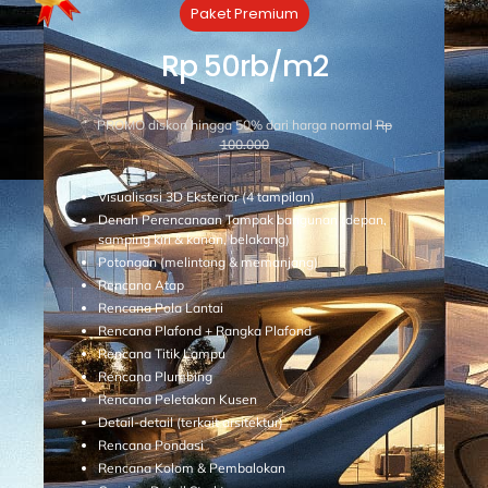
Paket Premium
Rp 50rb/m2
PROMO diskon hingga 50% dari harga normal
Rp
100.000
Visualisasi 3D Eksterior (4 tampilan)
Denah Perencanaan Tampak bangunan (depan,
samping kiri & kanan, belakang)
Potongan (melintang & memanjang)
Rencana Atap
Rencana Pola Lantai
Rencana Plafond + Rangka Plafond
Rencana Titik Lampu
Rencana Plumbing
Rencana Peletakan Kusen
Detail-detail (terkait arsitektur)
Rencana Pondasi
Rencana Kolom & Pembalokan