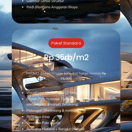
Gambar Detail Struktur
RAB (Rencana Anggaran Biaya
Paket Standard
Rp 35rb/m2
PROMO diskon hingga 50% dari harga normal
Rp
75.000
Visualisasi 3D Eksterior (2 tampilan)
Denah Perencanaan Tampak bangunan (depan,
samping kiri & kanan, belakang)
Potongan (melintang & memanjang)
Rencana Atap
Rencana Pola Lantai
Rencana Plafond + Rangka Plafond