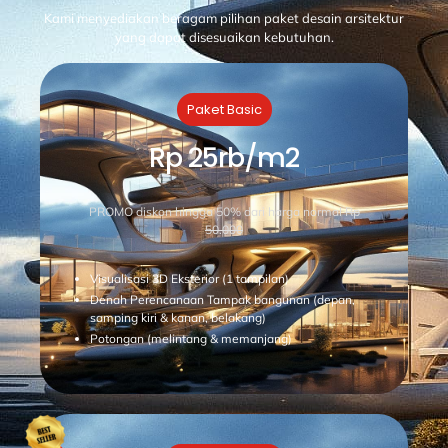
Kami menyediakan beragam pilihan paket desain arsitektur
yang dapat disesuaikan kebutuhan.
Paket Basic
Rp 25rb/m2
PROMO diskon hingga 50% dari harga normal
Rp
50.000
Visualisasi 3D Eksterior (1 tampilan)
Denah Perencanaan Tampak bangunan (depan,
samping kiri & kanan, belakang)
Potongan (melintang & memanjang)