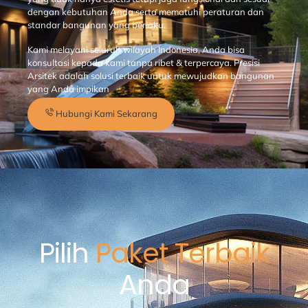
dengan kebutuhan Anda serta mematuhi peraturan dan
standar bangunan yang berlaku.
Kami melayani seluruh wilayah Indonesia, Anda bisa
konsultasi kepada kami tanpa ribet & terpercaya. Presisi
Arsitek adalah solusi terbaik untuk mewujudkan bangunan
yang Anda impikan
Hubungi Kami Sekarang
Pilih
Paket Terbaik
Anda