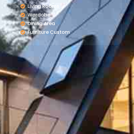
Living Rooms
Wardobe
Dining Area
Furniture Custom