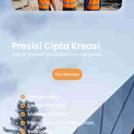
Presisi Cipta Kreasi
Arsitek | Interior | Kontraktor Pembangunan
Our Services
Design Interior
Design Eksterior
Modular Kitchen
Renovation & Construction
Bedrooms