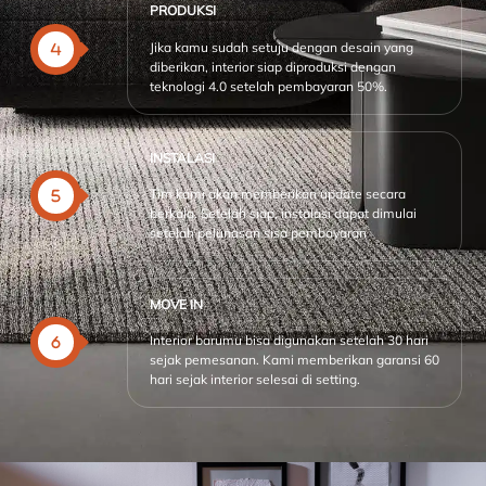
PRODUKSI
Jika kamu sudah setuju dengan desain yang
diberikan, interior siap diproduksi dengan
teknologi 4.0 setelah pembayaran 50%.
INSTALASI
Tim kami akan memberikan update secara
berkala. Setelah siap, instalasi dapat dimulai
setelah pelunasan sisa pembayaran
MOVE IN
Interior barumu bisa digunakan setelah 30 hari
sejak pemesanan. Kami memberikan garansi 60
hari sejak interior selesai di setting.