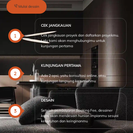
Mulai desain
CEK JANGKAUAN
Cek jangkauan proyek dan daftarkan proyekmu.
Lalu kami akan menghubungimu untuk
kunjungan pertama
KUNJUNGAN PERTAMA
Ada 2 opsi, yaitu konsultasi online, atau
kunjungan langsung ke rumahmu
DESAIN
Setelah pembayaran Booking Fee, desainer
kami akan mendesain hunian impianmu sesuai
kebutuhan dan keinginanmu