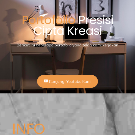
Portofolio
Presisi
Cipta Kreasi
Berikut ini beberapa portofolio yang telah kami kerjakan
Kunjungi Youtube Kami
INFO