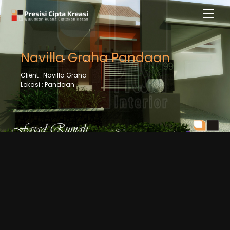
Skip
Men
to
content
Navilla Graha Pandaan
Client : Navilla Graha
Lokasi : Pandaan