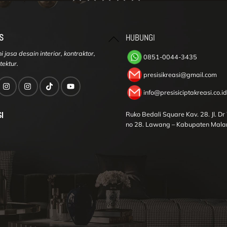
Back
S
HUBUNGI
To
 jasa desain interior, kontraktor,
Top
0851-0044-3435
tektur.
presisikreasi@gmail.com
info@presisiciptakreasi.co.id
I
Ruko Bedali Square Kav. 28. Jl. D
no 28. Lawang – Kabupaten Mala