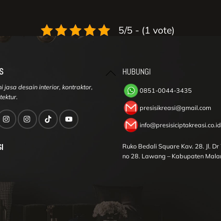
5/5 - (1 vote)
Back
S
HUBUNGI
To
 jasa desain interior, kontraktor,
Top
0851-0044-3435
tektur.
presisikreasi@gmail.com
info@presisiciptakreasi.co.id
I
Ruko Bedali Square Kav. 28. Jl. D
no 28. Lawang – Kabupaten Mala