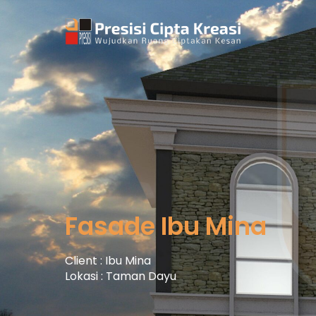
Skip
to
content
Fasade Ibu Mina
Client : Ibu Mina
Lokasi : Taman Dayu