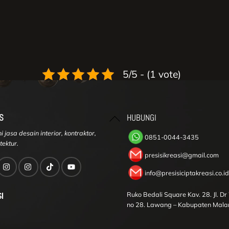
5/5 - (1 vote)
Back
S
HUBUNGI
To
 jasa desain interior, kontraktor,
Top
0851-0044-3435
tektur.
presisikreasi@gmail.com
info@presisiciptakreasi.co.id
I
Ruko Bedali Square Kav. 28. Jl. D
no 28. Lawang – Kabupaten Mala